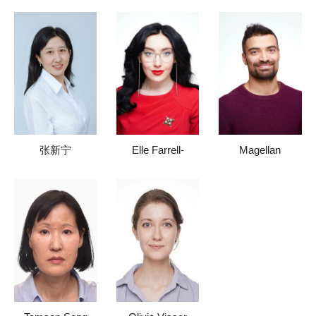
张新宁
Elle Farrell-
Magellan
Kingsley
Dissanayaka