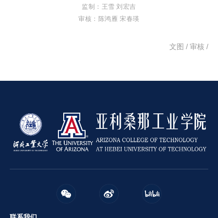
监制：王雪 刘宏吉
审核：陈鸿雁 宋春瑛
文图 /
审核 /
联系我们