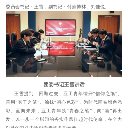
委员会书记：王雪，副书记：付赫博林、刘佳悦。
团委书记王雪讲话
王雪提到，回顾过去，亚工青年铺开“信仰之纸”、
善用“实干之笔”、涂抹“初心色彩”，为时代画卷增色添
彩。面向未来，亚工青年执“青春之笔”，向“新”再出
发，以一步一个脚印的务实作风扛起时代使命，在全力
以赴的奋斗中绘就青春的多彩画卷。