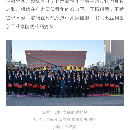
踔厉奋发、勇毅前行，在矢志奋斗中谱写新时代的青春
之歌。相信在广大团员青年的努力下，开拓创新，不断
追求卓越，定能在时代浪潮中乘风破浪，书写出亚利桑
那工业学院的壮丽篇章！
文稿：贺田 曹跃赢 尹梓鸣
照片：谢翼豪 田雨辰 董婧萱 杜润铭
排版：曹跃赢