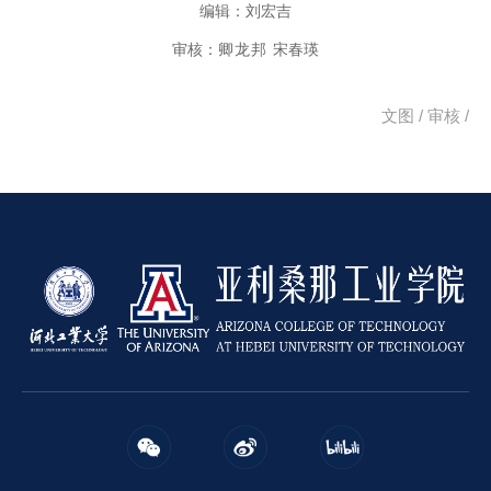
编辑：刘宏吉
审核：
卿龙邦
宋春瑛
文图 /
审核 /