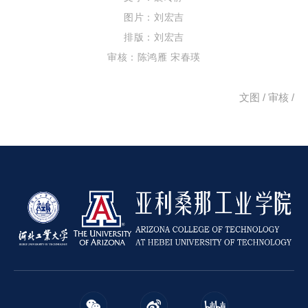
图片：刘宏吉
排版：刘宏吉
审核：陈鸿雁 宋春瑛
文图 /
审核 /