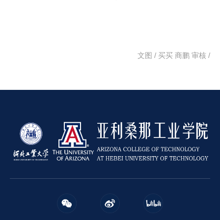
文图 / 买买 商鹏
审核 /